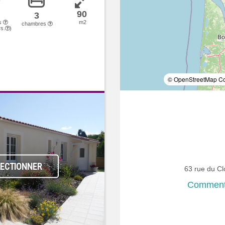
90
3
s
m2
chambres
s.
)
© OpenStreetMap Con
LECTIONNER
63 rue du C
Comment 