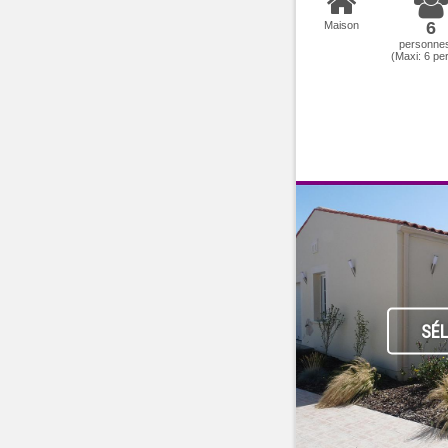
6
Maison
personne
(Maxi:
6
per
SÉ