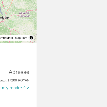
tributors |
MapLibre
Adresse
louzit 17200 ROYAN
m'y rendre ? >